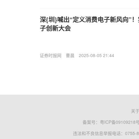
深{圳}喊出“定义消费电子新风向”
子创新大会
证券时报网
曹晨
2025-08-05 21:44
关
备案号：
粤ICP备09109218
违法和不良信息举报电话：0755-83