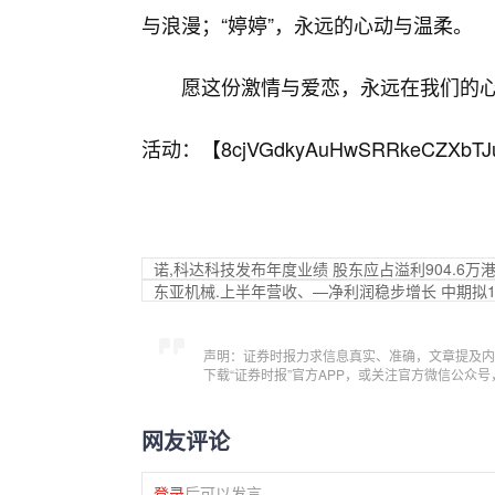
与浪漫；“婷婷”，永远的心动与温柔。
愿这份激情与爱恋，永远在我们的
活动：【
8cjVGdkyAuHwSRRkeCZXbTJ
诺,科达科技发布年度业绩 股东应占溢利904.6
东亚机械.上半年营收、—净利润稳步增长 中期拟1
声明：证券时报力求信息真实、准确，文章提及内
下载“证券时报”官方APP，或关注官方微信公众
网友评论
登录
后可以发言